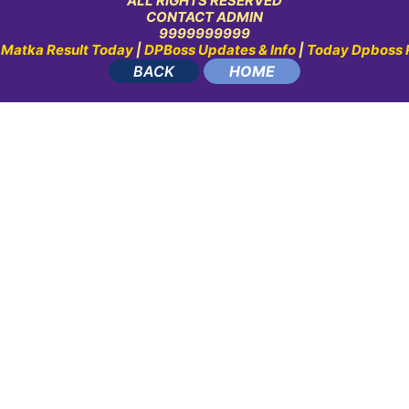
ALL RIGHTS RESERVED
CONTACT ADMIN
9999999999
 Matka Result Today
|
DPBoss Updates & Info
|
Today Dpboss 
BACK
HOME