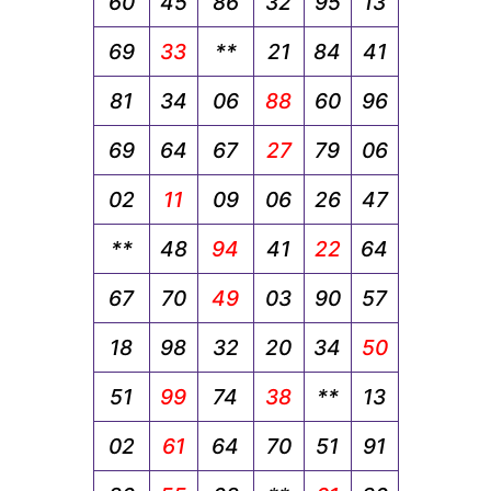
60
45
86
32
95
13
69
33
**
21
84
41
81
34
06
88
60
96
69
64
67
27
79
06
02
11
09
06
26
47
**
48
94
41
22
64
67
70
49
03
90
57
18
98
32
20
34
50
51
99
74
38
**
13
02
61
64
70
51
91