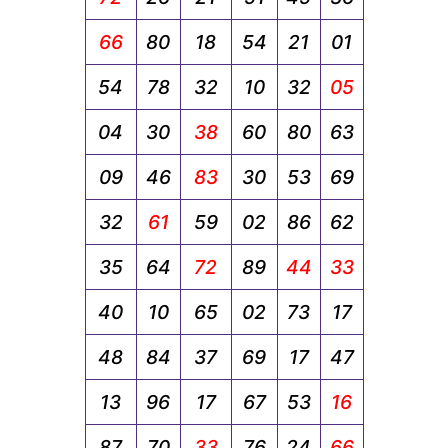
66
80
18
54
21
01
54
78
32
10
32
05
04
30
38
60
80
63
09
46
83
30
53
69
32
61
59
02
86
62
35
64
72
89
44
33
40
10
65
02
73
17
48
84
37
69
17
47
13
96
17
67
53
16
87
70
33
76
24
66