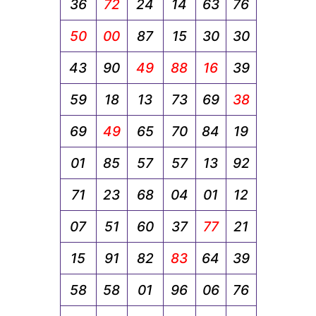
36
72
24
14
63
76
50
00
87
15
30
30
43
90
49
88
16
39
59
18
13
73
69
38
69
49
65
70
84
19
01
85
57
57
13
92
71
23
68
04
01
12
07
51
60
37
77
21
15
91
82
83
64
39
58
58
01
96
06
76