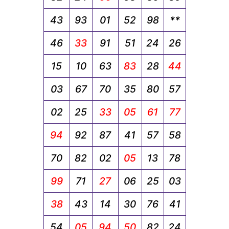
43
93
01
52
98
**
46
33
91
51
24
26
15
10
63
83
28
44
03
67
70
35
80
57
02
25
33
05
61
77
94
92
87
41
57
58
70
82
02
05
13
78
99
71
27
06
25
03
38
43
14
30
76
41
54
05
94
50
82
24