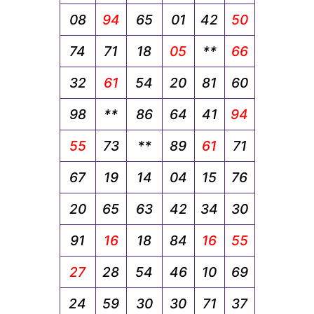
08
94
65
01
42
50
74
71
18
05
**
66
32
61
54
20
81
60
98
**
86
64
41
94
55
73
**
89
61
71
67
19
14
04
15
76
20
65
63
42
34
30
91
16
18
84
16
55
27
28
54
46
10
69
24
59
30
30
71
37