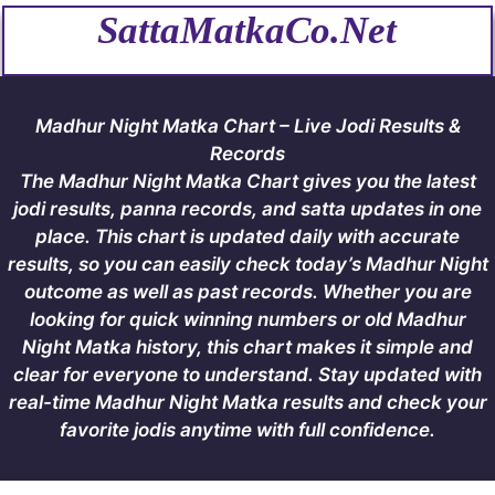
SattaMatkaCo.Net
Madhur Night Matka Chart – Live Jodi Results &
Records
The Madhur Night Matka Chart gives you the latest
jodi results, panna records, and satta updates in one
place. This chart is updated daily with accurate
results, so you can easily check today’s Madhur Night
outcome as well as past records. Whether you are
looking for quick winning numbers or old Madhur
Night Matka history, this chart makes it simple and
clear for everyone to understand. Stay updated with
real-time Madhur Night Matka results and check your
favorite jodis anytime with full confidence.