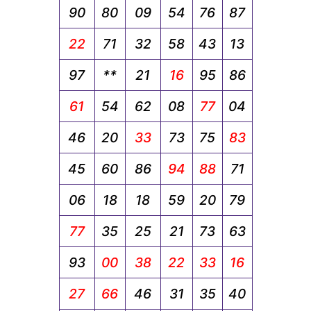
90
80
09
54
76
87
22
71
32
58
43
13
97
**
21
16
95
86
61
54
62
08
77
04
46
20
33
73
75
83
45
60
86
94
88
71
06
18
18
59
20
79
77
35
25
21
73
63
93
00
38
22
33
16
27
66
46
31
35
40