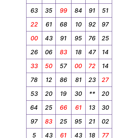
63
35
99
84
91
51
22
61
68
10
92
97
00
43
91
95
76
25
26
06
83
18
47
14
33
50
57
00
72
14
78
12
86
81
23
27
53
20
19
30
**
20
64
25
66
61
13
30
97
83
25
95
21
02
5
43
61
43
18
77