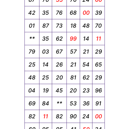
42
35
76
68
00
39
01
87
73
18
48
70
**
35
62
99
14
11
79
03
67
57
21
29
25
14
26
21
54
65
48
25
20
81
62
29
04
19
45
20
23
96
69
84
**
53
36
91
82
11
82
90
24
00