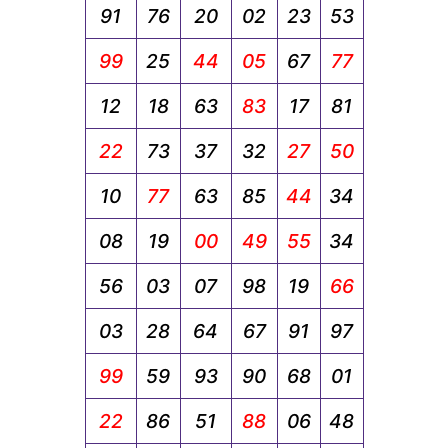
91
76
20
02
23
53
99
25
44
05
67
77
12
18
63
83
17
81
22
73
37
32
27
50
10
77
63
85
44
34
08
19
00
49
55
34
56
03
07
98
19
66
03
28
64
67
91
97
99
59
93
90
68
01
22
86
51
88
06
48