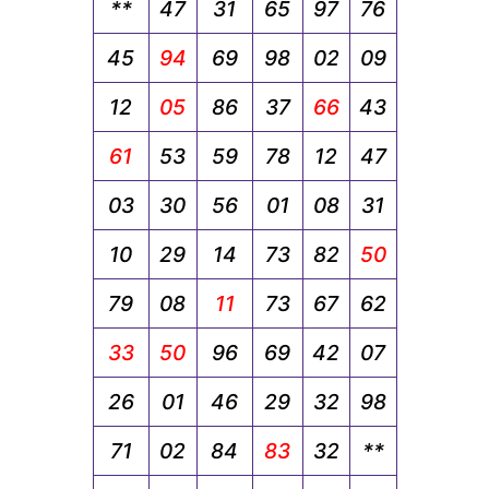
**
47
31
65
97
76
45
94
69
98
02
09
12
05
86
37
66
43
61
53
59
78
12
47
03
30
56
01
08
31
10
29
14
73
82
50
79
08
11
73
67
62
33
50
96
69
42
07
26
01
46
29
32
98
71
02
84
83
32
**