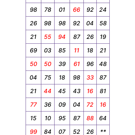
98
78
01
66
92
24
26
98
98
92
04
58
21
55
94
87
26
19
69
03
85
11
18
21
50
50
39
61
96
48
04
75
18
98
33
87
21
44
45
43
16
81
77
36
09
04
72
16
15
10
95
87
88
64
99
84
07
52
26
**