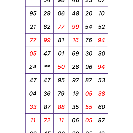
**
54
98
48
23
07
95
29
06
48
20
10
21
62
77
99
54
52
77
99
81
16
76
94
05
47
01
69
30
30
24
**
50
26
96
94
47
47
95
97
87
53
04
36
79
19
05
38
33
87
88
35
55
60
11
72
11
06
05
87