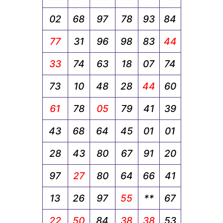
02
68
97
78
93
84
77
31
96
98
83
44
33
74
63
18
07
74
73
10
48
28
44
60
61
78
05
79
41
39
43
68
64
45
01
01
28
43
80
67
91
20
97
27
80
64
66
41
13
26
97
55
**
67
22
50
84
38
38
53