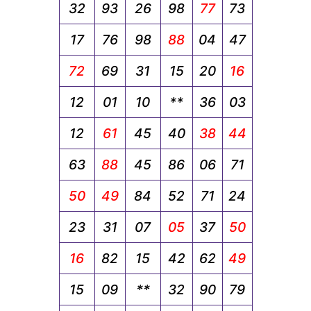
32
93
26
98
77
73
17
76
98
88
04
47
72
69
31
15
20
16
12
01
10
**
36
03
12
61
45
40
38
44
63
88
45
86
06
71
50
49
84
52
71
24
23
31
07
05
37
50
16
82
15
42
62
49
15
09
**
32
90
79